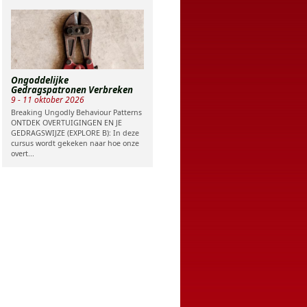
Ongoddelijke
Gedragspatronen Verbreken
9 - 11 oktober 2026
Breaking Ungodly Behaviour Patterns
ONTDEK OVERTUIGINGEN EN JE
GEDRAGSWIJZE (EXPLORE B): In deze
cursus wordt gekeken naar hoe onze
overt...