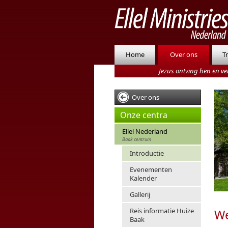
Home
Over ons
T
Jezus ontving hen en ve
Over ons
Onze centra
Ellel Nederland
Baak centrum
Introductie
Evenementen
Kalender
Gallerij
Reis informatie Huize
We
Baak