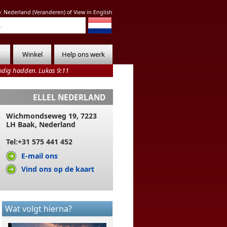
o:
Nederland
(
Veranderen
) of
View in English
Winkel
Help ons werk
nodig hadden. Lukas 9:11
ELLEL NEDERLAND
Wichmondseweg 19, 7223
LH Baak, Nederland
Tel:+31 575 441 452
E-mail ons
Vind ons op de kaart
Wat volgt hierna?