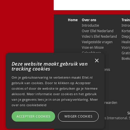
Home
Over ons
Trai
Introductie
Intro
Over Ellel Nederland
Kort
Video's Ellel Nederland
Diepg
Veelgestelde vragen
Heali
Visie en Missie
Voorg
Geloofsbasis
Grat
×
Onze centra
Boek
Deze website maakt gebruik van
Ons team
tracking cookies
Onze geschiedenis
Onze naam
Om je gebruikservaring te verbeteren maakt Ellel.nl
Nieuws
gebruik van cookies. Door te klikken op Accepteer
Aanbevelingen
cookies of door de website te gebruiken ga je hiermee
Getuigenissen
akkoord. Meer informatie over cookies en het gebruik
Contact
van je gegevens lees je in onze privacyverklaring.
Meer
Algemene Voorwarden
over ons cookiebeleid
S
ACCEPTEER COOKIES
WEIGER COOKIES
©MMXXVI Ellel Ministries International. 