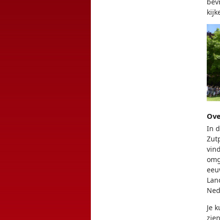
bev
kijk
Ove
In 
Zut
vin
omg
eeu
Lan
Ned
Je k
zie