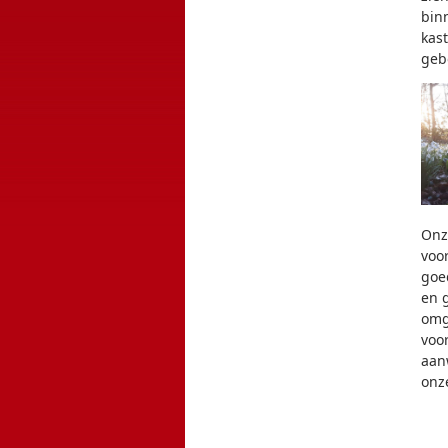
bin
kast
geb
Onz
voo
goed
en 
omg
voo
aan
onz