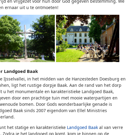
rijd en vrijgezet voor hun door God gegeven bestemming. We
en ernaar uit u te ontmoeten!
r Landgoed Baak
de IJsselvallei, in het midden van de Hanzesteden Doesburg en
phen, ligt het rustige dorpje Baak. Aan de rand van het dorp
dt u het monumentale en karakteristieke Landgoed Baak,
even door een prachtige tuin met mooie waterpartijen en
wenoude bomen. Door Gods wonderbaarlijke genade is
dgoed Baak sinds 2007 eigendom van Ellel Ministries
erland.
unt het statige en karakteristieke
Landgoed Baak
al van verre
n. Zodra je het landgoed op komt, kom je binnen op de