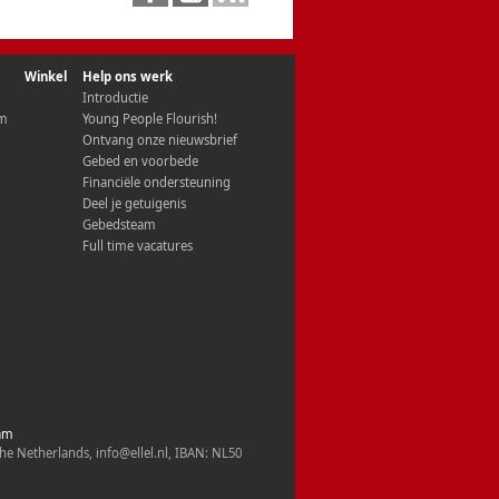
Winkel
Help ons werk
Introductie
om
Young People Flourish!
Ontvang onze nieuwsbrief
Gebed en voorbede
Financiële ondersteuning
Deel je getuigenis
Gebedsteam
Full time vacatures
am
he Netherlands, info@ellel.nl, IBAN: NL50