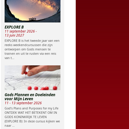
EXPLORE B
11 september 2026 -
13 juni 2027
EXPLORE B is het tweede jaar van een
reeks weekendcursussen die zijn
ontworpen om Gods mensen te
trainen en uit te rusten via een reis
van t...
Gods Plannen en Doeleinden
voor Mijn Leven
11 - 13 september 2026
God’s Plans and Purposes for my Life
ONTDEK WAT HET BETEKENT OM IN
GODS KONINKRIJK TE LEVEN
(EXPLORE B): In deze cursus kijken we
naar ...