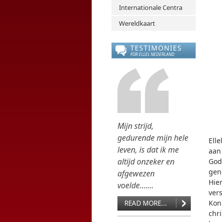
Internationale Centra
Wereldkaart
TESTIMONIES
FOR ELLEL NEDERLAND
Mijn strijd,
gedurende mijn hele
Ell
leven, is dat ik me
aan
altijd onzeker en
God
gen
afgewezen
Hie
voelde.......
ver
Kon
READ MORE...
chri