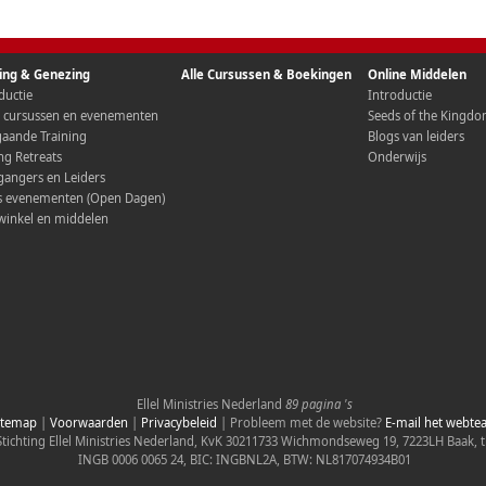
ning & Genezing
Alle Cursussen & Boekingen
Online Middelen
ductie
Introductie
e cursussen en evenementen
Seeds of the Kingd
aande Training
Blogs van leiders
ng Retreats
Onderwijs
angers en Leiders
is evenementen (Open Dagen)
winkel en middelen
Ellel Ministries
Nederland
89 pagina 's
itemap
|
Voorwaarden
|
Privacybeleid
| Probleem met de website?
E-mail het webte
Stichting Ellel Ministries Nederland, KvK 30211733 Wichmondseweg 19, 7223LH Baak, t
INGB 0006 0065 24, BIC: INGBNL2A, BTW: NL817074934B01