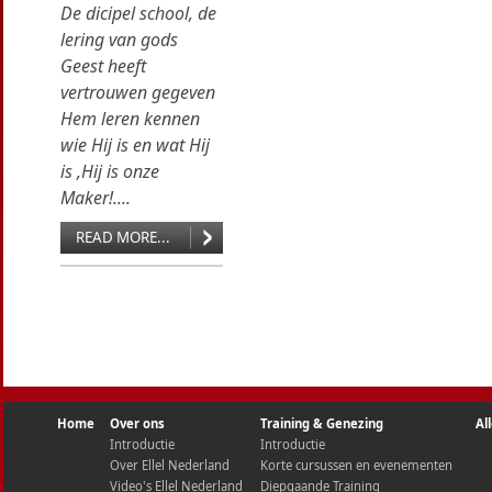
De dicipel school, de
lering van gods
Geest heeft
vertrouwen gegeven
Hem leren kennen
wie Hij is en wat Hij
is ,Hij is onze
Maker!....
READ MORE...
Home
Over ons
Training & Genezing
Al
Introductie
Introductie
Over Ellel Nederland
Korte cursussen en evenementen
Video's Ellel Nederland
Diepgaande Training