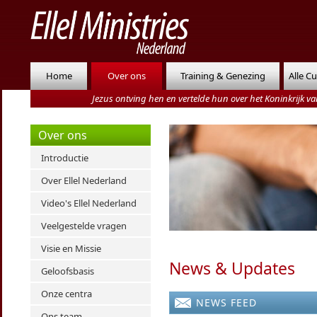
Home
Over ons
Training & Genezing
Alle C
Jezus ontving hen en vertelde hun over het Koninkrijk 
Over ons
Introductie
Over Ellel Nederland
Video's Ellel Nederland
Veelgestelde vragen
Visie en Missie
News & Updates
Geloofsbasis
Onze centra
NEWS FEED
Ons team