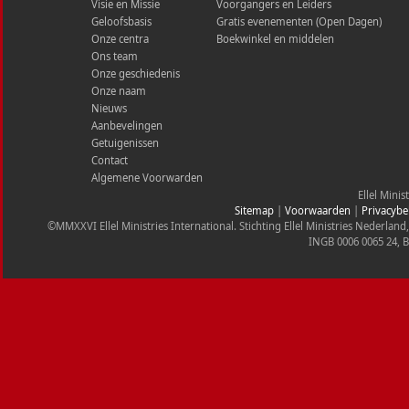
Visie en Missie
Voorgangers en Leiders
Geloofsbasis
Gratis evenementen (Open Dagen)
Onze centra
Boekwinkel en middelen
Ons team
Onze geschiedenis
Onze naam
Nieuws
Aanbevelingen
Getuigenissen
Contact
Algemene Voorwarden
Ellel Minis
Sitemap
|
Voorwaarden
|
Privacybe
©MMXXVI Ellel Ministries International. Stichting Ellel Ministries Nederl
INGB 0006 0065 24, 