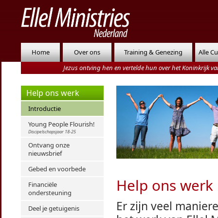
Home
Over ons
Training & Genezing
Alle C
Jezus ontving hen en vertelde hun over het Koninkrijk 
Help ons werk
Introductie
Young People Flourish!
Discipelschapsjaar 18-25
Ontvang onze
nieuwsbrief
Gebed en voorbede
Help ons werk
Financiële
ondersteuning
Er zijn veel manie
Deel je getuigenis