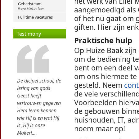
het werk van Ellel 
Gebedsteam
aangemoedigd als 
Prayer Ministry Team
of het nu gaat om g
Full time vacatures
giften. Hier zijn e
Testimony
Praktische hulp
Op Huize Baak zijn 
om de bediening te 
bent om een deel v
om ons hiermee te h
De dicipel school, de
gesteld. Neem
cont
lering van gods
de vele verschille
Geest heeft
Voorbeelden hiervan
vertrouwen gegeven
de gebouwen binnen
Hem leren kennen
wie Hij is en wat Hij
huishouden, IT, admi
is ,Hij is onze
noem maar op!
Maker!....