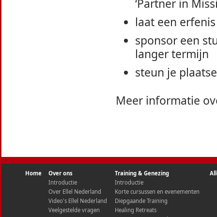
‘Partner in Miss
laat een erfenis
sponsor een st
langer termijn
steun je plaatse
Meer informatie ov
Home
Over ons
Training & Genezing
Al
Introductie
Introductie
Over Ellel Nederland
Korte cursussen en evenementen
Video's Ellel Nederland
Diepgaande Training
Veelgestelde vragen
Healing Retreats