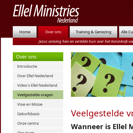
Home
Over ons
Training & Genezing
Alle C
Jezus ontving hen en vertelde hun over het Koninkrijk 
Over ons
Introductie
Over Ellel Nederland
Video's Ellel Nederland
Veelgestelde vragen
Visie en Missie
Veelgestelde v
Geloofsbasis
Onze centra
Wanneer is Ellel 
Ons team