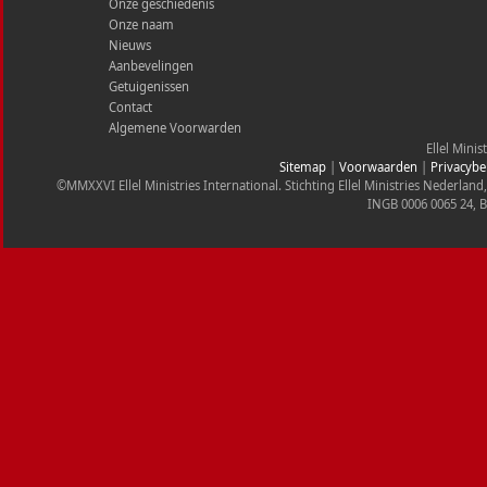
Onze geschiedenis
Onze naam
Nieuws
Aanbevelingen
Getuigenissen
Contact
Algemene Voorwarden
Ellel Minis
Sitemap
|
Voorwaarden
|
Privacybe
©MMXXVI Ellel Ministries International. Stichting Ellel Ministries Nederl
INGB 0006 0065 24, 