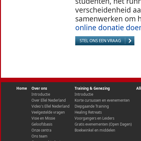
studenten, het run
verscheidenheid aa
samenwerken om het
online donatie doe
STEL ONS EEN VRAAG
Home
Over ons
Training & Genezing
Al
Introductie
Introductie
Over Ellel Nederland
Korte cursussen en evenementen
Video's Ellel Nederland
Diepgaande Training
Veelgestelde vragen
Healing Retreats
Visie en Missie
Voorgangers en Leiders
Geloofsbasis
Gratis evenementen (Open Dagen)
Onze centra
Boekwinkel en middelen
Ons team