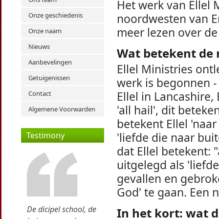
Het werk van Ellel M
Onze geschiedenis
noordwesten van E
meer lezen over de
Onze naam
Nieuws
Wat betekent de n
Aanbevelingen
Ellel Ministries on
Getuigenissen
werk is begonnen - 
Ellel in Lancashire
Contact
'all hail', dit bete
Algemene Voorwarden
betekent Ellel 'naa
'liefde die naar bu
Testimony
dat Ellel betekent: 
uitgelegd als 'lief
gevallen en gebrok
God' te gaan. Een
De dicipel school, de
In het kort: wat d