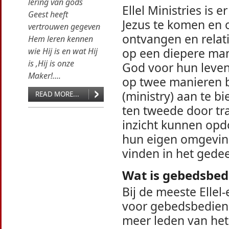
lering van gods
Ellel Ministries is
Geest heeft
Jezus te komen en 
vertrouwen gegeven
ontvangen en relat
Hem leren kennen
op een diepere man
wie Hij is en wat Hij
is ,Hij is onze
God voor hun leven 
Maker!....
op twee manieren b
(ministry) aan te b
READ MORE...
ten tweede door tr
inzicht kunnen op
hun eigen omgeving
vinden in het gede
Wat is gebedsbedi
Bij de meeste Elle
voor gebedsbedienin
meer leden van he