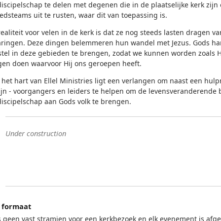
iscipelschap te delen met degenen die in de plaatselijke kerk zijn 
edsteams uit te rusten, waar dit van toepassing is.
ealiteit voor velen in de kerk is dat ze nog steeds lasten dragen v
aringen. Deze dingen belemmeren hun wandel met Jezus. Gods har
stel in deze gebieden te brengen, zodat we kunnen worden zoals H
gen doen waarvoor Hij ons geroepen heeft.
het hart van Ellel Ministries ligt een verlangen om naast een hulp
zijn - voorgangers en leiders te helpen om de levensveranderend
discipelschap aan Gods volk te brengen.
Under construction
 formaat
is geen vast stramien voor een kerkbezoek en elk evenement is afg