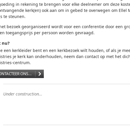
ergoeding in rekening te brengen voor elke deelnemer om deze kos
ontvangende kerk(en) ook aan om in gebed te overwegen om Ellel M
is te steunen.
 het bezoek georganiseerd wordt voor een conferentie door een gro
een toegangsprijs per persoon worden gevraagd.
 nu?
je een kerkleider bent en een kerkbezoek wilt houden, of als je mee
istries je kerk kan onderhouden, neem dan contact op met het dicht
istries-centrum.
ONTACTEER ONS...
Under construction...