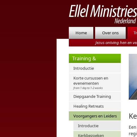
Home
Over ons
T
Jezus ontving hen en ve
Training &
Genezing
Introductie
Korte cursussen en
evenementen
from 1 day to 1-2 weeks
Diepgaande Training
Healing Retreats
Ke
Voorgangers en Leiders
Introductie
Een 
reg
Kerkbezoeken