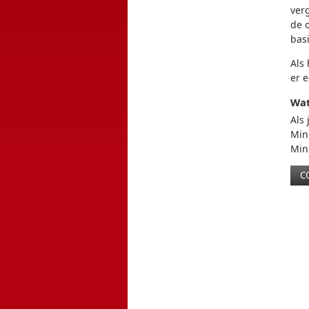
​​v
de 
bas
Als
er 
Wat
Als 
Min
Min
C