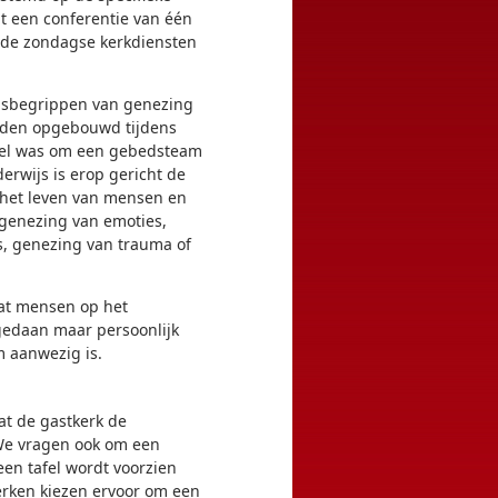
it een conferentie van één
 de zondagse kerkdiensten
sisbegrippen van genezing
rden opgebouwd tijdens
oel was om een ​​gebedsteam
erwijs is erop gericht de
 het leven van mensen en
genezing van emoties,
es, genezing van trauma of
dat mensen op het
gedaan maar persoonlijk
 aanwezig is.
at de gastkerk de
We vragen ook om een ​​
 een tafel wordt voorzien
rken kiezen ervoor om een