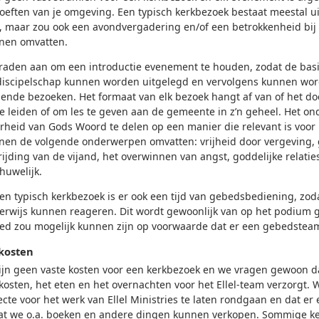
oeften van je omgeving. Een typisch kerkbezoek bestaat meestal ​​u
, maar zou ook een avondvergadering en/of een betrokkenheid bij
nen omvatten.
raden aan om een ​​introductie evenement te houden, zodat de ba
discipelschap kunnen worden uitgelegd en vervolgens kunnen wo
gende bezoeken. Het formaat van elk bezoek hangt af van of het d
te leiden of om les te geven aan de gemeente in z’n geheel. Het ond
rheid van Gods Woord te delen op een manier die relevant is voor
nen de volgende onderwerpen omvatten: vrijheid door vergeving, 
rijding van de vijand, het overwinnen van angst, goddelijke relati
huwelijk.
een typisch kerkbezoek is er ook een tijd van gebedsbediening, zo
erwijs kunnen reageren. Dit wordt gewoonlijk van op het podium 
ed zou mogelijk kunnen zijn op voorwaarde dat er een gebedsteam
kosten
zijn geen vaste kosten voor een kerkbezoek en we vragen gewoon d
kosten, het eten en het overnachten voor het Ellel-team verzorgt. 
ecte voor het werk van Ellel Ministries te laten rondgaan en dat er
at we o.a. boeken en andere dingen kunnen verkopen. Sommige ke