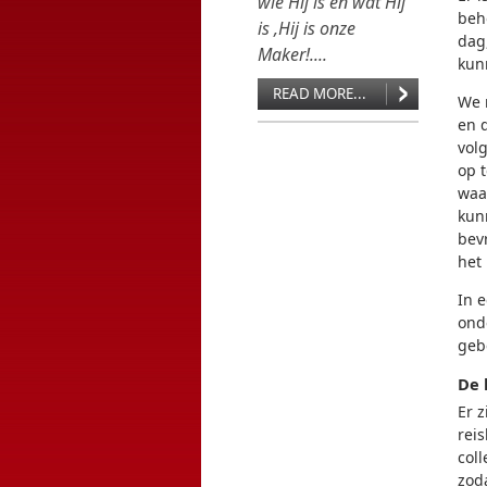
wie Hij is en wat Hij
beh
is ,Hij is onze
dag
Maker!....
kun
READ MORE...
We 
en 
vol
op 
waa
kun
bev
het 
In 
ond
geb
De 
Er 
reis
coll
zod