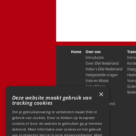
Home
Over ons
Trai
Introductie
Intro
Over Ellel Nederland
Kort
Video's Ellel Nederland
Diepg
Veelgestelde vragen
Heali
Visie en Missie
Voorg
Geloofsbasis
Grat
×
Onze centra
Boek
Deze website maakt gebruik van
Ons team
tracking cookies
Onze geschiedenis
Onze naam
Om je gebruikservaring te verbeteren maakt Ellel.nl
Nieuws
gebruik van cookies. Door te klikken op Accepteer
Aanbevelingen
cookies of door de website te gebruiken ga je hiermee
Getuigenissen
akkoord. Meer informatie over cookies en het gebruik
Contact
van je gegevens lees je in onze privacyverklaring.
Meer