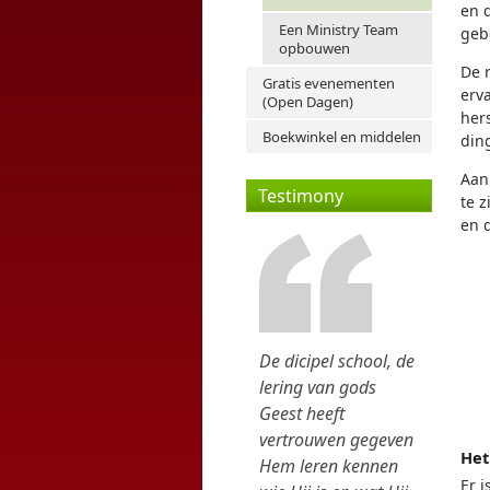
en d
Een Ministry Team
geb
opbouwen
De r
Gratis evenementen
erv
(Open Dagen)
her
Boekwinkel en middelen
din
Aan 
Testimony
te 
en 
De dicipel school, de
lering van gods
Geest heeft
vertrouwen gegeven
Het
Hem leren kennen
Er 