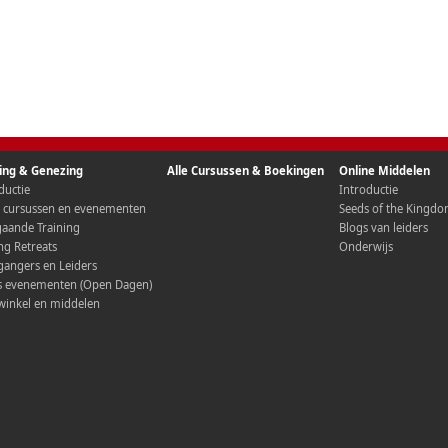
ning & Genezing
Alle Cursussen & Boekingen
Online Middelen
ductie
Introductie
e cursussen en evenementen
Seeds of the Kingd
aande Training
Blogs van leiders
ng Retreats
Onderwijs
angers en Leiders
is evenementen (Open Dagen)
winkel en middelen