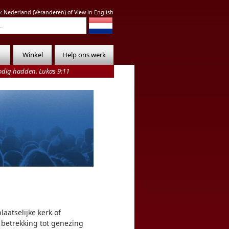
o:
Nederland
(
Veranderen
) of
View in English
Winkel
Help ons werk
nodig hadden. Lukas 9:11
aatselijke kerk of
 betrekking tot genezing