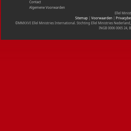
Contact
Algemene Voorwarden
Ellel Minis
Sitemap
|
Voorwaarden
|
Privacybe
©MMXXVI Ellel Ministries International. Stichting Ellel Ministries Nederl
INGB 0006 0065 24, 