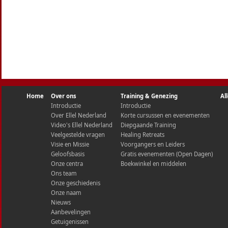
Home
Over ons
Training & Genezing
Al
Introductie
Introductie
Over Ellel Nederland
Korte cursussen en evenementen
Video's Ellel Nederland
Diepgaande Training
Veelgestelde vragen
Healing Retreats
Visie en Missie
Voorgangers en Leiders
Geloofsbasis
Gratis evenementen (Open Dagen)
Onze centra
Boekwinkel en middelen
Ons team
Onze geschiedenis
Onze naam
Nieuws
Aanbevelingen
Getuigenissen