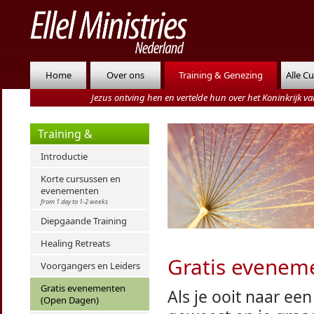
Home
Over ons
Training & Genezing
Alle C
Jezus ontving hen en vertelde hun over het Koninkrijk 
Training &
Genezing
Introductie
Korte cursussen en
evenementen
from 1 day to 1-2 weeks
Diepgaande Training
Healing Retreats
Gratis evenem
Voorgangers en Leiders
Gratis evenementen
Als je ooit naar ee
(Open Dagen)