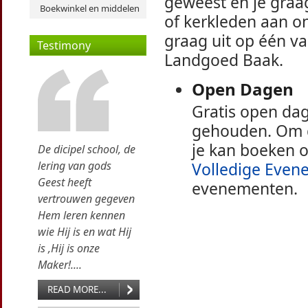
geweest en je graag
Boekwinkel en middelen
of kerkleden aan on
graag uit op één v
Testimony
Landgoed Baak.
Open Dagen
Gratis
open dage
gehouden. Om de
je kan boeken o
De dicipel school, de
lering van gods
Volledige Even
Geest heeft
evenementen.
vertrouwen gegeven
Hem leren kennen
wie Hij is en wat Hij
is ,Hij is onze
Maker!....
READ MORE...