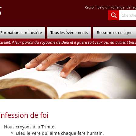
Région:
Belgium
(
Changer de ré
Formation et ministère
Tous les événements
Ressources en ligne
cueillit, il leur parlait du royaume de Dieu et il guérissait ceux qui en avaient bes
nfession de foi
Nous croyons à la Trinité:
Dieu le Père qui aime chaque être humain,