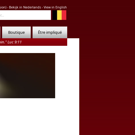
gion
) -
Bekijk in Nederlands
-
View in English
Boutique
Être impliqué
oin." Luc 9:11