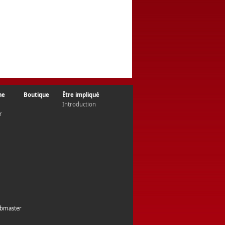
ne
Boutique
Être impliqué
Introduction
r
bmaster