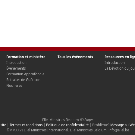
Formation et ministère
Tous les événements
Ressources en lig
Introduction
Introduction
Événements
La Dévotion du jou
Formation Approfondie
Retraites de Guérison
Nos livres
Ellel Ministries
Belgium
80 Pages
site
|
Termes et conditions
|
Politique de confidentialité
| Problème?
Message au We
©MMXXVI Ellel Ministries International. Ellel Ministries Belgium, info@ellel.be