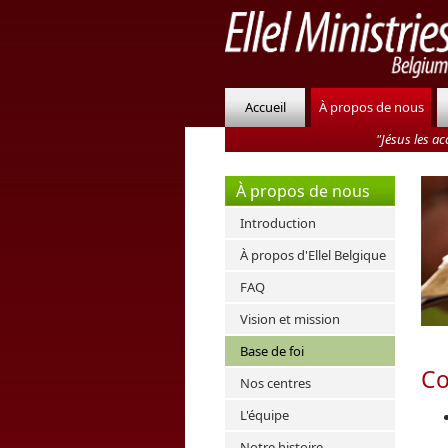
Accueil
À propos de nous
"Jésus les ac
À propos de nous
Introduction
À propos d'Ellel Belgique
FAQ
Vision et mission
Base de foi
Co
Nos centres
L'équipe
Notre histoire